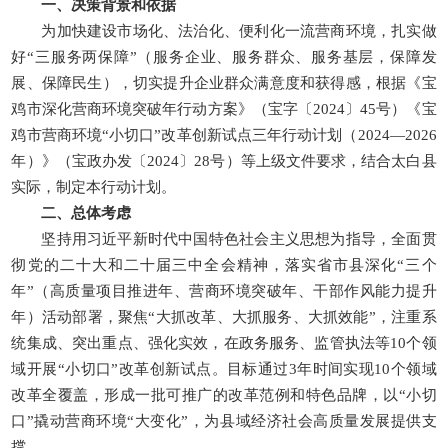
一、决策背景和依据
为加快建设市场化、法治化、便利化一流营商环境，扎实做
好“三服务两保障”（服务企业、服务群众、服务基层，保障发
展、保障民生），切实提升企业群众满意度和获得感，根据《宝
鸡市深化营商环境突破年行动方案》（宝字〔2024〕45号）《宝
鸡市营商环境“小切口”改革创新试点三年行动计划（2024—2026
年）》（宝政办发〔2024〕28号）等上级文件要求，结合太白县
实际，制定本行动计划。
二、总体考虑
坚持用习近平新时代中国特色社会主义思想为指导，全面贯
彻党的二十大和二十届三中全会精神，落实省市县深化“三个
年”（高质量项目推进年、营商环境突破年、干部作风能力提升
年）活动部署，聚焦“大抓改革、大抓服务、大抓效能”，注重系
统集成、突出重点、强化实效，在政务服务、监管执法等10个领
域开展“小切口”改革创新试点。目标通过3年时间实现10个领域
改革全覆盖，形成一批可推广的改革范例和特色品牌，以“小切
口”撬动营商环境“大变化”，为县域经济社会高质量发展提供支
撑。