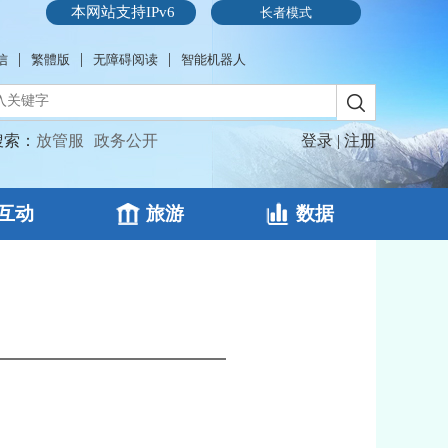
本网站支持IPv6
长者模式
|
|
|
信
繁體版
无障碍阅读
智能机器人
搜索：
放管服
政务公开
登录
|
注册
互动
旅游
数据