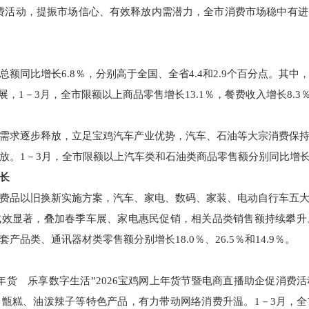
消费活动，提振市场信心、有效释放内需潜力，全市消费市场稳中有
额同比增长6.8％，分别高于全国、全省4.4和2.9个百分点。其
展，1－3月，全市限额以上商品零售增长13.1％，餐费收入增长8.3
需求逐步释放，立足宝鸡汽车产业优势，汽车、石油等大宗消费保
。1－3月，全市限额以上汽车类和石油类商品零售额分别同比增长6.
长
费品以旧换新实施方案，汽车、家电、数码、家装、电动自行车五
效显著，叠加春季车展、家电惠民促销，相关品类销售额持续攀升
品类、通讯器材类零售额分别增长18.0％、26.5％和14.9％。
年货 乐享数字生活”2026宝鸡网上年货节暨电商直播助企促消费
甑糕、油泼辣子等特色产品，有力带动网络消费升温。1－3月，