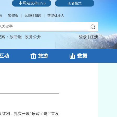
本网站支持IPv6
长者模式
|
|
|
信
繁體版
无障碍阅读
智能机器人
搜索：
放管服
政务公开
登录
|
注册
互动
旅游
数据
红利，扎实开展“乐购宝鸡”“首发