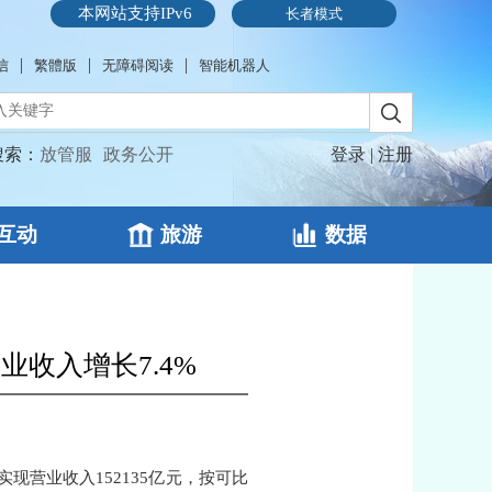
本网站支持IPv6
长者模式
|
|
|
信
繁體版
无障碍阅读
智能机器人
搜索：
放管服
政务公开
登录
|
注册
互动
旅游
数据
收入增长7.4%
现营业收入152135亿元，按可比