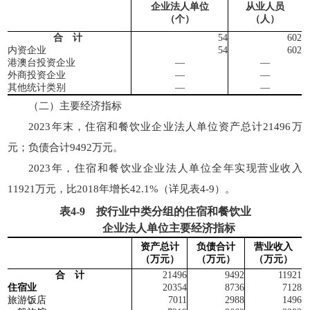
企业法人单位
从业人员
（个）
（人）
合 计
54
602
内资企业
54
602
港澳台
投资企业
—
—
外商投资企业
—
—
其他统计类别
—
—
（二）主要经济指标
2023年末，住宿和餐饮业企业法人单位资产总计21496万
元；负债合计9492万元。
2023年，住宿和餐饮业企业法人单位全年实现营业收入
11921万元，比2018年增长42.1%（详见表4-9）。
表
4-9
按行业中类分组的住宿和餐饮业
企业法人单位主要经济指标
资产总计
负债合计
营业收入
（
万
元）
（
万
元）
（
万
元）
合 计
21496
9492
11921
住宿业
20354
8736
7128
旅游饭店
7011
2988
1496