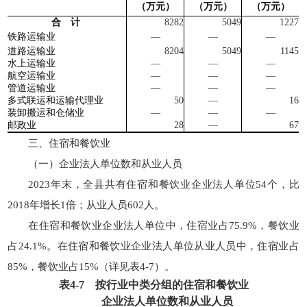
（
万
元）
（
万
元）
（
万
元）
合 计
8282
5049
1227
铁路运输业
—
—
—
道路运输业
8204
5049
1145
水上运输业
—
—
—
航空运输业
—
—
—
管道运输业
—
—
—
多式联运和运输代理业
50
—
16
装卸搬运和仓储业
—
—
—
邮政业
28
—
67
三、住宿和餐饮业
（一）企业法人单位数和从业人员
2023年末，全县共有住宿和餐饮业企业法人单位54个，比
2018年增长1倍；从业人员602人。
在住宿和餐饮业企业法人单位中，住宿业占75.9%，餐饮业
占24.1%。在住宿和餐饮业企业法人单位从业人员中，住宿业占
85%，餐饮业占15%（详见表4-7）。
表
4-7
按行业中类分组的住宿和餐饮业
企业法人单位数和从业人员