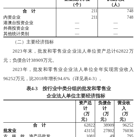
（个）
（人）
211
748
合 计
内资企业
211
748
港澳台投资企业
—
—
外商投资企业
—
—
其他统计类别
—
—
（二）主要经济指标
2023年末，批发和零售业企业法人单位资产总计62822万
元；负债合计38909万元。
2023年，批发和零售业企业法人单位全年实现营业收入
96252万元，比2018年增长94.6%（详见表4-3）。
表
4-3
按行业中类分组的批发和零售业
企业法人单位主要经济指标
资产总
负债合
营业收
计
计
入
（
万
（
万
（
万
元）
元）
元）
合 计
62822
38909
96252
批发业
43151
2780
2
76036
农、林、牧、渔产品批发
108
1
49
795