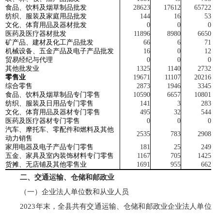
食品、饮料及烟草制品批发
28623
1761
2
65722
纺织、服装及家庭用品批发
14
4
16
53
文化、体育用品及器材批发
0
0
0
医药及医疗器材批发
1189
6
89
80
6650
矿产品、建材及化工产品批发
66
6
71
机械设备、五金产品及电子产品批发
16
0
12
贸易经纪与代理
0
0
0
其他批发业
1325
11
40
273
2
零售业
1967
1
11107
2021
6
综合零售
287
3
194
6
334
5
食品、饮料及烟草制品专门零售
105
90
665
7
1080
1
纺织、服装及日用品专门零售
14
1
3
283
文化、体育用品及器材专门零售
49
5
32
54
4
医药及医疗器材专门零售
0
0
0
汽车、摩托车、零配件和燃料及其他
253
5
783
290
8
动力销售
家用电器及电子产品专门零售
181
25
24
9
五金、家具及室内装饰材料专门零售
116
7
705
1425
货摊、无店铺及其他零售业
169
1
955
66
2
二、交通运输、仓储和邮政业
（一）企业法人单位数和从业人员
2023年末，全县共有交通运输、仓储和邮政业企业法人单位