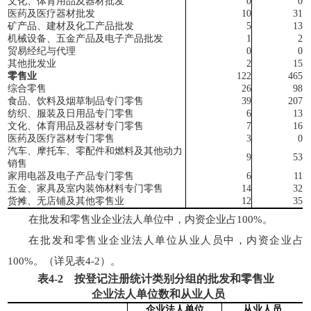
文化、体育用品及器材批发
0
0
医药及医疗器材批发
10
31
矿产品、建材及化工产品批发
5
13
机械设备、五金产品及电子产品批发
1
2
贸易经纪与代理
0
0
其他批发业
2
15
零售业
122
465
综合零售
26
98
食品、饮料及烟草制品专门零售
39
207
纺织、服装及日用品专门零售
6
13
文化、体育用品及器材专门零售
7
16
医药及医疗器材专门零售
3
0
汽车、摩托车、零配件和燃料及其他动力
9
53
销售
家用电器及电子产品专门零售
6
11
五金、家具及室内装饰材料专门零售
14
32
货摊、无店铺及其他零售业
12
35
在批发和零售业企业法人单位中，内资企业占100%。
在批发和零售业企业法人单位从业人员中，内资企业占
100%。（详见表4-2）。
表
4-2
按登记注册统计类别分组的批发和零售业
企业法人单位数和从业人员
企业法人单位
从业人员