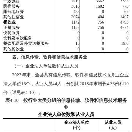
一般旅馆
7219
3662
3383
民宿服务
3616
1682
775
露营地服务
433
0
67
其他住宿业
2074
404
1407
餐饮业
1142
756
4793
正餐服务
1127
756
4774
快餐服务
0
0
0
饮料及冷饮服务
0
0
0
餐饮配送及外卖送餐服务
15
0
19.0
其他餐饮业
0
0
0
四、信息传输、软件和信息技术服务业
（一）企业法人单位数和从业人员
2023年末，全县共有信息传输、软件和信息技术服务业企业
法人单位16个，从业人员44人，分别比2018年末增长4.33倍和10
倍（详见表4-10）。
表
4-10
按行业大类分组的信息传输、软件和信息技术服务
业
企业法人单位数和从业人员
企业法人单位
从业人员
（个）
（人）