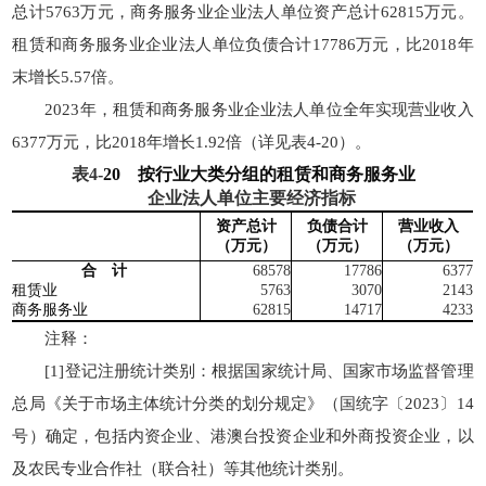
总计5763万元，商务服务业企业法人单位资产总计62815万元。
租赁和商务服务业企业法人单位负债合计17786万元，比2018年
末增长5.57倍。
2023年，租赁和商务服务业企业法人单位全年实现营业收入
6377万元，比2018年增长1.92倍（详见表4-20）。
表
4-
20
按行业大类分组的租赁和商务服务业
企业法人单位主要经济指标
资产总计
负债合计
营业收入
（
万
元）
（
万
元）
（
万
元）
合 计
68578
17786
6377
租赁业
5763
3070
2143
商务服务业
62815
14717
4233
注释：
[1]登记注册统计类别：根据国家统计局、国家市场监督管理
总局《关于市场主体统计分类的划分规定》（国统字〔2023〕14
号）确定，包括内资企业、港澳台投资企业和外商投资企业，以
及农民专业合作社（联合社）等其他统计类别。