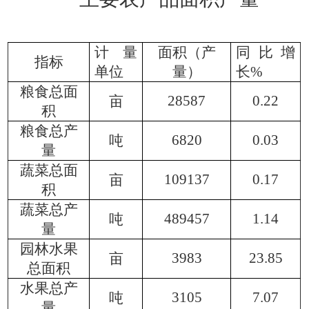
计量
面积（产
同比
增
指标
单位
量）
长
%
粮食总面
28587
0.22
亩
积
粮食总产
6820
0.03
吨
量
蔬菜总面
10
9137
0.17
亩
积
蔬菜总产
4
89457
1.14
吨
量
园林水果
3983
23.85
亩
总面积
水果总产
3105
7.07
吨
量