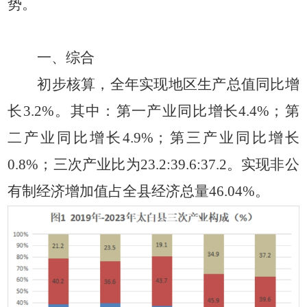
势。
一
、
综合
初步核算
，
全年实现地区生产总值同比增
长
3.2
%
。
其中
：
第一产业同比增长
4.4
%
；
第
二产业同比增长
4.9
%
；
第三产业同比增长
0.8
%
；
三次产业比为
23.2:39.6:37.2
。
实现非公
有制经济增加
值
占全县经济总量
4
6.04
%
。