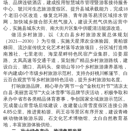
场、品牌连锁酒店，建成投用智慧城市管理暨游客接待服务
中心、虢川河生态旅游度假区。提升县城承载能力，完成18
个老旧小区改造，修复北环路、青年路等易涝区域排水管
网，加快城乡接合部天然气接入，建设天然气供热运营中
心，实施县城东大街、南大街片区集中供暖清洁能源改造。
做活乡村旅游。以《太白县乡村旅游发展总体规划
（
2021—2030）》为引领，实施天星潭农业体验园、黄柏塬
梯田、流沙崖传统文化艺术村落等农旅项目，分区域打造终
南雅社、七里老街、海棠星畔特色民宿产业集群。沿姜眉
路、太凤高速等交通干道，策划推广精品乡村旅游路线，建
设白云、塘口、高码头、柴胡山等10个乡村旅游康养基地，
年内建成6个市级乡村旅游示范村。支持办好桃川帐篷节、白
云百合观赏节等乡村旅游特色活动，提升乡村旅游知名度。
打响旅游品牌。精心举办
“两节一会”“金秋红叶节”“清凉太
白县·美丽赏花节”“大众冰雪季”等品牌节庆活动，积极争取和
承办中省市各类精品体育赛事，争创国家全域旅游示范区。
完成鳌山滑雪场后续建设，改建鳌山滑雪度假区连接公路
4.85公里。推进黄柏塬、药王谷等景区有序开发，建设青峰
峡动物体验游乐园、石文化艺术博物馆、太白自然教育基
地，丰富旅游体验供给。