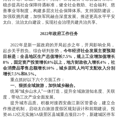
稳步提高社会保障待遇标准，健全社会救助、社会福利、慈
善事业等制度，构建多层次社会保障体系。支持国防建设，
加强双拥共建，加快军民融合深度发展。推进更高水平平安
太白、法治太白建设，实现社会治理共建共治共享。
2022年政府工作任务
2022年是新一届政府的开局起步之年，开局影响全局，
起步关乎胜负。综合研判形势，
今年经济社会发展主要预期
目标是：全县地区生产总值增长
7.5%，规上工业增加值增长
8%，固定资产投资增长8%以上，地方财政收入增长4%，社
会消费品零售总额增长10%，城乡居民人均可支配收入分别
增长7.5%和8.5%。
重点抓好以下六个方面工作：
一、狠抓全域旅游，加快城乡融合。
统筹
“城乡山水人”一体打造，提升全域旅游知名度、关联
度，带动三次产业全面发展。
提升城市品质。积极对接西安曲江新区管委会，建立合
作推进机制，启动太白旅游度假区规划设计和前期建设。投
资
46.12亿元实施5A级景区县城重点项目21个，新建城区停车