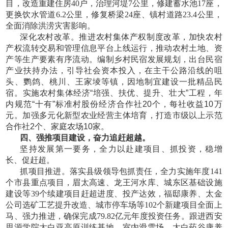
目，改造重建住房40户，治理河堤7公里，修建蓄水池17座，
更换饮水管道6.2公里，修复桥梁24座、镇村道路23.4公里，
全面消除洪涝灾害影响。
深化农村改革。推进农村集体产权制度改革，加快农村
产权流转交易和管理信息平台上线运行，推动农村土地、资
产等生产要素有序流动。编制乡村民宿发展规划，出台民宿
产业扶持办法，引导社会资本投入，在主干公路沿线的咀
头、鹦鸽、桃川、王家堎等镇，因地制宜建设一批精品民
宿。实施农村集体经济
“培强、扶优、提升、壮大”工程，年
内规范“十有”标准村股份经济合作社20个，每社收益10万
元。加强多元化新型农业经营主体培育，打造市级以上示范
合作社2个、家庭农场10家。
四、强推项目建设，奋力追赶超越。
坚持发展第一要务，全力以赴建项目、抓投资，稳增
长、促赶超。
抓项目推进。落实县级领导包抓责任，全力实施年度
141
个市县重点项目，眉太高速、龙王河水库、城东区基础设施
建设等39个续建项目赶超进度、投产达效，福邸康养、太金
公司选矿工艺提升改造、城市停车场等102个新建项目全面上
马、强力推进，确保完成79.82亿元年度投资任务。跟进西安
思源学院太白亚高原训练基地、室内滑雪场、太白药谷康养