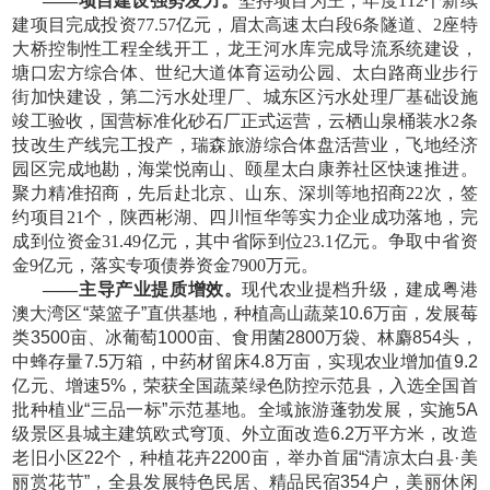
——项目建设强势发力。
坚持项目为王，年度
112个新续
建项目完成投资77.57亿元，眉太高速太白段6条隧道、2座特
大桥控制性工程全线开工，龙王河水库完成导流系统建设，
塘口宏方综合体、世纪大道体育运动公园、太白路商业步行
街加快建设，第二污水处理厂、城东区污水处理厂基础设施
竣工验收，国营标准化砂石厂正式运营，云栖山泉桶装水2条
技改生产线完工投产，瑞森旅游综合体盘活营业，飞地经济
园区完成地勘，海棠悦南山、颐星太白康养社区快速推进。
聚力精准招商，先后赴北京、山东、深圳等地招商22次，签
约项目21个，陕西彬湖、四川恒华等实力企业成功落地，完
成到位资金31.49亿元，其中省际到位23.1亿元。争取中省资
金9亿元，落实专项债券资金7900万元。
——主导产业提质增效。
现代农业提档升级，建成粤港
澳大湾区
“菜篮子”直供基地，种植高山蔬菜10.6万亩，发展莓
类3500亩、冰葡萄1000亩、食用菌2800万袋、林麝854头，
中蜂存量7.5万箱，中药材留床4.8万亩，实现农业增加值9.2
亿元、增速5%，荣获全国蔬菜绿色防控示范县，入选全国首
批种植业“三品一标”示范基地。全域旅游蓬勃发展，实施5A
级景区县城主建筑欧式穹顶、外立面改造6.2万平方米，改造
老旧小区22个，种植花卉2200亩，举办首届“清凉太白县·美
丽赏花节”，全县发展特色民居、精品民宿354户，美丽休闲