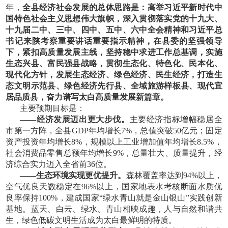
年，
全县经济社会发展的总体思路是：高举习近平新时代中
国特色社会主义思想伟大旗帜，深入贯彻落实党的十九大、
十九届二中、三中、四中、五中、六中全会精神和习近平总
书记来陕考察重要讲话重要指示精神，在县委的坚强领导
下，紧扣高质量发展主线，坚持稳中求进工作总基调，实施
生态兴县、富民强县战略，贯彻生态化、特色化、民本化、
现代化方针，发展生态经济、绿色经济、民生经济，打造生
态文明示范县、绿色经济先行县、全域旅游样板县、现代宜
居品质县，奋力谱写太白高质量发展新篇章。
主要预期目标是：
——经济发展迈出更大步伐。
主要经济指标增幅稳居全
市第一方阵，全县
GDP年均增长7%，总值突破50亿元；固定
资产投资年均增长8%，规模以上工业增加值年均增长8.5%，
社会消费品零售总额年均增长9%，总量壮大、质量提升，经
济综合实力迈入全省前36位。
——生态环境实现更优提升。
森林覆盖率达到
94%以上，
空气优良天数稳定在96%以上，国家地表水考核断面水质优
良率保持100%，建成国家“绿水青山就是金山银山”实践创新
基地。蓝天、白云、绿水、青山相映成趣，人与自然和谐共
生，绿色低碳文明生活成为太白最鲜明的特质。