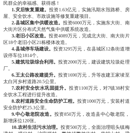
民群众的幸福感、获得感！
1.灾后恢复重建。
投资
1.63亿元，实施汛期水毁路桥、房
屋、安全饮水、市政设施等修复重建项目。
2.县城区集中供暖改造。
投资
6000万元，实施东大街、南
大街片区分布式天然气集中供暖系统改造。
3.老旧小区改造。
投资
4089万元，完成北大街、南大街片
区18个老旧小区21栋楼体改造。
4.县城停车场建设。
投资
3295万元，在县城区12条街道增
设停车位1814个。
5.建筑垃圾综合利用。
投资
2000万元，建设建筑垃圾处理
厂。
6.王太公路改建提升。
投资
1690万元，升等改建王家堎至
太白河乡村道路20.5公里。
7.农村安全饮水巩固提升。
投资
1100万元，对7镇38村安
全饮水工程进行提升改造。
8.农村道路安全生命防护工程。
投资
1000万元，安装村道
安全防护栏25.3公里。
9.中心敬老院改造。
投资
850万元，改造县中心敬老院，
新增床位120张。
10.农村生活污水治理。
投资
500万元，全面治理咀头镇梅