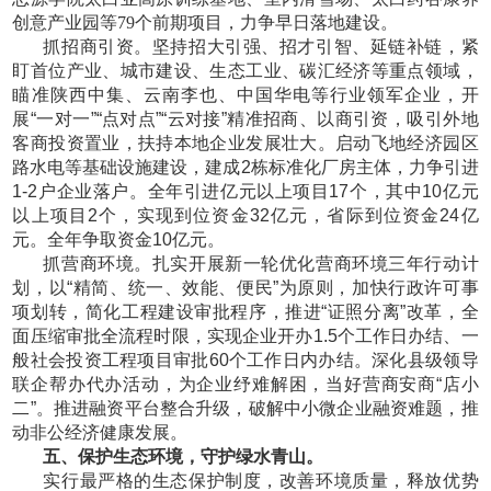
创意产业园等79个前期项目，力争早日落地建设。
抓招商引资。坚持招大引强、招才引智、延链补链，紧
盯首位产业、城市建设、生态工业、碳汇经济等重点领域，
瞄准陕西中集、云南李也、中国华电等行业领军企业，开
展
“一对一”“点对点”“云对接”精准招商、以商引资，吸引外地
客商投资置业，扶持本地企业发展壮大。启动飞地经济园区
路水电等基础设施建设，建成2栋标准化厂房主体，力争引进
1-2户企业落户。全年引进亿元以上项目17个，其中10亿元
以上项目2个，实现到位资金32亿元，省际到位资金24亿
元。全年争取资金10亿元。
抓营商环境。扎实开展新一轮优化营商环境三年行动计
划，以
“精简、统一、效能、便民”为原则，加快行政许可事
项划转，简化工程建设审批程序，推进“证照分离”改革，全
面压缩审批全流程时限，实现企业开办1.5个工作日办结、一
般社会投资工程项目审批60个工作日内办结。深化县级领导
联企帮办代办活动，为企业纾难解困，当好营商安商“店小
二”。推进融资平台整合升级，破解中小微企业融资难题，推
动非公经济健康发展。
五、保护生态环境，守护绿水青山。
实行最严格的生态保护制度，改善环境质量，释放优势