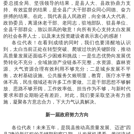
委总揽全局、坚强领导的结果，是县人大、县政协鼎力支
持、有效监督的结果，是全县广大干部群众同心同德、奋力
拼搏的结果。在此，我代表县人民政府，向全体人大代表、
政协委员，离退休老干部、老同志，驻地部队、驻县单位、
全县干部群众，致以崇高的敬意！向所有关心支持太白发展
的社会各界人士，以及来太投资建设者表示衷心的感谢！
各位代表！在看到成绩的同时，我们也要清醒地认识
到，太白当前正处在转型突破、爬坡过坎的关键阶段，推动
高质量发展还面临不少困难和挑战：一是生态优势向发展优
势转化不充分，全域旅游产业链条不完整，水资源、森林资
源、大气资源合理有效利用不够充分；二是城乡发展不平
衡，农村基础设施、公共服务欠账明显，教育、医疗水平整
体不高，民生领域还有许多工作要做。三是干部思想不够解
放、思路不够开阔，工作效率低、担当作为不够，与新时代
要求和群众期盼还有差距。对此，我们要采取坚决有力措
施，凝聚各方意志合力，下大力气认真解决。
新一届政府努力方向
各位代表！未来五年，是我县推动高质量发展、迈进
“四