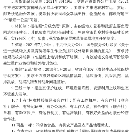
5.客货邮融合发展：2021年3月19日，交通运输部办公厅印发《2021
年推进农村客货邮融合发展工作方案》，要求全力推进农村客运、货运、
邮政快递融合发展，统筹解决农民群众幸福出行、物流配送、邮政寄递三
个“最后一公里”问题。
6.林长制：指按照“分级负责”原则，由各级地方党委和政府主要负责
同志担任林长，其他负责同志担任副林长，构建省市县乡村等各级林长体
系，实行分区（片）负责，落实保护发展林草资源属地责任的制度。
7.双减：2021年7月24日，中共中央办公厅、国务院办公厅印发《关于
进一步减轻义务教育阶段学生作业负担和校外培训负担的意见》，要求持
续规范校外培训（包括线上培训和线下培训），有效减轻义务教育阶段学
生过重作业负担和校外培训负担。
8.秦岭“五乱”整治：2019年1月20日，省政府印发《秦岭生态环境保护
行动方案》，要求全力抓好秦岭区域乱搭乱建、乱砍滥伐、乱采乱挖、乱
排乱放、乱捕乱猎五种乱象问题整治。
9.三线一单：指生态保护红线、环境质量底线、资源利用上线和生态
环境准入清单。
10.“十有”标准村股份经济合作社：即有工作机构、有合作社（联合
社）牌子、有登记证书、有办公场所、有工作人员、有合作社（联合社）
章程、有独立账户、有运行制度、有运营项目、有较好效益的村股份经济
合作社。
11.两品一标：即绿色食品、有机农产品及农产品地理标志。
12.六查六问：省乡村振兴局推出的推动巩固拓展脱贫攻坚成果同乡村