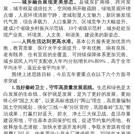
——城乡融合展现更美形态。
县城东扩南移、跨河发
展，城市框架成倍拉大，空间格局开敞疏朗，绿地景观环绕
点缀，人居环境清新宁静，老城彰显人文魅力，新区焕发现
代气质，综合承载力、人口集聚力、区域竞争力大幅提升。
建成
2个省级乡村振兴示范镇、10个省级示范村，城乡处处呈
现产业美、环境美、人文美、和谐美、建设美的新姿态。
——人民生活达到更高水准。
基本公共服务更加优质均
衡，教育质量、医疗水平全面提升，学有优教、病有良医、
老有颐养、住有宜居的全覆盖、可持续保障体系更加完善。
城乡居民人均可支配收入年均分别增长
8%和9%，高于全市
平均水平，逼近全省平均水平。
围绕上述思路目标，今后五年要重点在以下六个方面寻
求突破：
1.当好秦岭卫士，守牢高质量发展底线。
生态和绿色是太
白发展的生命线，保护就是发展，是为了更好的发展。要始
终心怀
“国之大者”，以更高标准践行“两山”理念，高质量编制
国土空间规划，强化“三线一单”分区管控，巩固秦岭“五乱”整
治成果，打赢打好蓝天、碧水、净土三大保卫战。盘活存量
建设用地，守住基本农田保护红线，促进节约集约用地。有
效释放生态潜能，加快水资源开发利用，争取水资源有偿使
用费1.2亿元，中集置业山泉水厂建成投产，2026年水资源