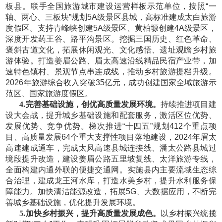
板县。联手全国旅游城市建设运营样板示范单位，按照“一
轴、两心、三板块”规划5A级景区县城，高标准建成太白旅游
度假区。支持青峰峡创建5A级景区、黄柏塬创建4A级景区，
深度开发药王谷、路平沟景区。挖掘三国历史、红色革命、
褒斜古道文化，拓展休闲观光、文化感悟、遗址观瞻乡村旅
游体验。打造姜眉公路、眉太高速沿线精品民宿产业带，加
速特色镇村、景观节点串连成线，推动乡村旅游提档升级。
2026年旅游综合收入突破35亿元，成功创建国家全域旅游示
范区、国家旅游度假区。
4.完善基础设施，创优高质量发展环境。
持续推进项目建
设大会战，提升城乡基础设施和配套服务，激活区位优势、
发展优势、竞争优势。梯次推进
“十四五”规划412个重点项
目、高质量发展64个重大支撑性项目落地建设，2024年眉太
高速建成通车，完成太凤高速县城连接线、潘太公路县城过
境段提升改造，建设姜眉公路五里坡复线、太洋旅游专线，
全面构建内通外联的便捷交通网。实施县内主要流域生态综
合治理，建成龙王河水库，打造水美乡村，提升水利服务保
障能力。加快清洁能源改造，拓展5G、大数据应用，不断完
善城乡基础设施，优化提升发展环境。
5.加快乡村振兴，提升高质量发展成色。
以乡村振兴统揽