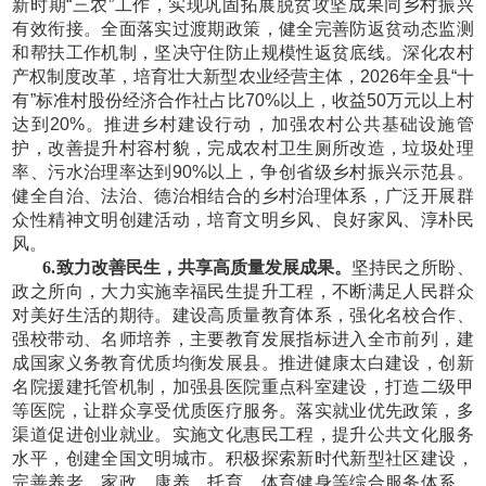
新时期
“三农”工作，实现巩固拓展脱贫攻坚成果同乡村振兴
有效衔接。全面落实过渡期政策，健全完善防返贫动态监测
和帮扶工作机制，坚决守住防止规模性返贫底线。深化农村
产权制度改革，培育壮大新型农业经营主体，2026年全县“十
有”标准村股份经济合作社占比70%以上，收益50万元以上村
达到20%。推进乡村建设行动，加强农村公共基础设施管
护，改善提升村容村貌，完成农村卫生厕所改造，垃圾处理
率、污水治理率达到90%以上，争创省级乡村振兴示范县。
健全自治、法治、德治相结合的乡村治理体系，广泛开展群
众性精神文明创建活动，培育文明乡风、良好家风、淳朴民
风。
6.致力改善民生，共享高质量发展成果。
坚持民之所盼、
政之所向，大力实施幸福民生提升工程，不断满足人民群众
对美好生活的期待。建设高质量教育体系，强化名校合作、
强校带动、名师培养，主要教育发展指标进入全市前列，建
成国家义务教育优质均衡发展县。推进健康太白建设，创新
名院援建托管机制，加强县医院重点科室建设，打造二级甲
等医院，让群众享受优质医疗服务。落实就业优先政策，多
渠道促进创业就业。实施文化惠民工程，提升公共文化服务
水平，创建全国文明城市。积极探索新时代新型社区建设，
完善养老、家政、康养、托育、体育健身等综合服务体系。