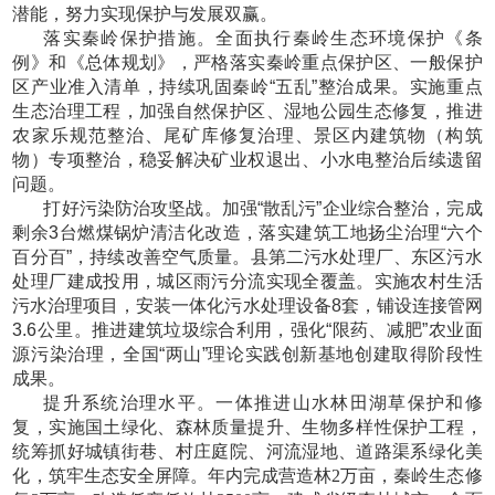
潜能，努力实现保护与发展双赢。
落实秦岭保护措施。全面执行秦岭生态环境保护《条
例》和《总体规划》，严格落实秦岭重点保护区、一般保护
区产业准入清单，持续巩固秦岭
“五乱”整治成果。实施重点
生态治理工程，加强自然保护区、湿地公园生态修复，推进
农家乐规范整治、尾矿库修复治理、景区内建筑物（构筑
物）专项整治，稳妥解决矿业权退出、小水电整治后续遗留
问题。
打好污染防治攻坚战。加强
“散乱污”企业综合整治，完成
剩余3台燃煤锅炉清洁化改造，落实建筑工地扬尘治理“六个
百分百”，持续改善空气质量。县第二污水处理厂、东区污水
处理厂建成投用，城区雨污分流实现全覆盖。实施农村生活
污水治理项目，安装一体化污水处理设备8套，铺设连接管网
3.6公里。推进建筑垃圾综合利用，强化“限药、减肥”农业面
源污染治理，全国“两山”理论实践创新基地创建取得阶段性
成果。
提升系统治理水平。一体推进山水林田湖草保护和修
复，实施国土绿化、森林质量提升、生物多样性保护工程，
统筹抓好城镇街巷、村庄庭院、河流湿地、道路渠系绿化美
化，筑牢生态安全屏障。年内完成营造林
2万亩，秦岭生态修