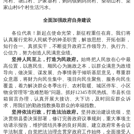
湾村、塘口村、沪家塬村，鹦鸽镇鹦鸽街村、柴胡山村、梁
家山村6个村生活污水。
全面加强政府自身建设
各位代表！新起点使命光荣，新征程重任在肩。我们将
认真履行党和人民赋予的神圣职责，解放思想、开拓创新，
知行合一、真抓实干，不断提升政府工作领导力、执行力、
公信力，努力创造人民满意业绩。
坚持人民至上，打造为民政府。
始终把人民放在心中最
高位置，以惠民生、顺民心为施政之本，以群众满意为政绩
导向，
做决策、谋发展、办事情善于倾听基层意见，尊重群
众意愿，将财力向民生集中、项目向民生聚焦、服务向民生
覆盖，着力解决群众冬季出行、农村取暖、城区停车、小区
物业管理等“急难愁盼”问题。抓好12345市民热线、市县长信
箱留言办理，认真开展大接访、大下访，及时回应群众诉
求，用我们的勤政指数换取群众的幸福指数。
坚持依法行政，打造法治政府。
坚持政治建设统领，坚
决贯彻县委决策部署，修订完善政府议事规则，重大事项主
动请示报告，维护团结共事的良好局面。建立政府常务会议
学法制度，自觉把法治理念贯穿政府工作始终，全面接受人