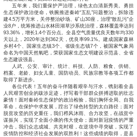
五年来，我们重保护严治理，绿色太白清新秀美。勇担
生态保护政治使命，铁腕推进秦岭
“五乱”问题整治，拆除违
建4.5万平方米，关停整治砂场、矿山30座，治理“散乱污”企
业8户，统筹推进山水林田湖草沙系统治理，森林覆盖率达到
93.36%，增长1.4个百分点。全县空气质量优良天数年均330
天以上，2020年达到362天，优良率99.1%。建成国家森林
乡村4个、国家生态镇3个、省级生态镇7个，被国家气象局
命名为中国天然氧吧，荣获国家生态文明建设示范县、全省
生态建设强县。
人武、公安、审计、统计、科技、人防、粮食、供销、
档案、老龄、妇女儿童、国防动员、民族宗教等各项工作都
取得了新进步。
各位代表！五年的奋斗伴随着艰辛与汗水，镌刻着全县
人民艰苦创业的跋涉足迹，抒写着干部群众拼搏进取的壮志
豪情！面对秦岭生态保护的政治检验，我们胸怀全局、自我
革命，在保护中求发展，蹚出了绿色转型的太白路径；面对
脱贫攻坚的历史重任，我们栉风沐雨、合力攻坚，在战贫中
谋振兴，实现了全面小康的伟大使命；面对新冠疫情的严重
冲击，我们众志成城、共克时艰，在逆境中寻突破，实现了
疫情防控和经济社会发展的双胜利！这些成绩的取得，是县