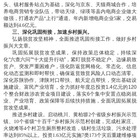
头、镇村服务站点为基础，深化与京东、天猫商城合作，培
养电商营销专业队伍，带动天绿、绿瑛等县内电商企业做大
做强，打通农产品“上行”通道。年内新增电商企业5家，交易
额达到4.6亿元。
三、深化巩固衔接，加速乡村振兴。
弘扬脱贫攻坚精神，全面推进巩固衔接工作，做好乡村
振兴大文章。
巩固拓展脱贫攻坚成果。保持政策总体稳定，持续深
化
“六查六问”“十大提升行动”，紧盯脱贫不稳定户、边缘易致
贫户、突发严重困难户，强化防返贫网格化、常态化、信息
化动态监测和即时帮扶，确保返贫致贫风险人口动态清零。
深化苏陕协作、津陕对口帮扶、航天定点帮扶，突出基础设
施建设、富民产业培育，全力抓好年度总投资1.4亿元的120
个整合财政涉农资金项目建设，落实6个集中安置点稳岗就
业、产业培育、政策保障等后续扶持措施，全面巩固拓展脱
贫攻坚成果。
推进乡村建设。启动桃川、黄柏塬
2个省级乡村振兴示范
镇、10个省级“十百千”乡村振兴示范村创建，完成杜家庄、
火烧滩等4个村卫生厕所整村改造，镇村生活垃圾、污水处理
率达到85%以上。投资1.63亿元实施7类173个灾后重建维修项