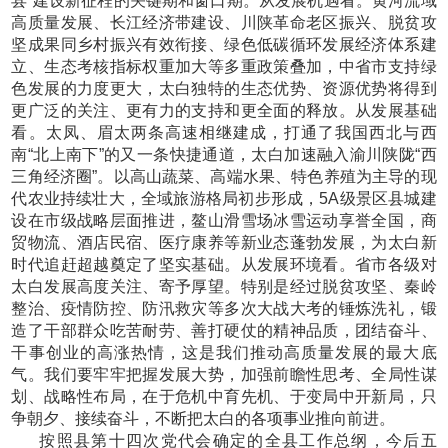
县”建设新征程的关键期和窗口期。从发展机遇看。黄河流域
高质量发展、长江经济带建设、川陕革命老区振兴、脱贫攻
坚成果同乡村振兴有效衔接、绿色低碳循环发展经济体系建
立、生态考核指标权重加大等多重政策叠加，中省市支持绿
色发展的力度更大，太白独特的生态优势、资源优势将得到
更广泛的关注、更有力的支持和更全面的释放。从发展基础
看。太凤、眉太两条高速相继建成，打通了我国西北与西
南“北上南下”的又一条快捷通道，太白加速融入渝川陕陇“西
三角经济圈”。以高山蔬菜、高端水果、特色养殖为主导的现
代农业持续壮大，全域旅游格局初步形成，5A级景区县城建
设在市级战略层面推进，鳌山滑雪场冰雪运动享誉全国，商
贸物流、酒店民宿、医疗康养等新业态蓬勃发展，为太白新
时代追赶超越奠定了坚实基础。从发展环境看。省市各级对
太白发展高度关注、寄予厚望。特别是经过脱贫攻坚、秦岭
整治、疫情防控、防汛救灾等多次大战大考的锤炼洗礼，锻
造了干部群众吃苦耐劳、善打硬仗的精神品质，团结奋斗、
干事创业的高涨热情，这是我们推动高质量发展的最大底
气。我们要牢牢把握发展大势，加强前瞻性思考、全局性谋
划、战略性布局，在于危机中育先机、于变局中开新局，只
争朝夕、接续奋斗，不断把太白的各项事业推向前进。
按照县第十四次党代会确定的全县工作总纲，今后五