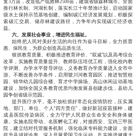
复3万亩，改造低产低效林2500亩，建成省级森林城市。全面
推行林长制、河湖长制，落实长江十年禁渔计划，启动国家
级水土保持示范基地创建。编制碳汇经济发展规划，积极探
索碳汇交易、储存林建设路径，力争年内实现碳汇经济收
益。
六、发展社会事业，增进民生福祉。
始终把人民对美好生活的向往作为奋斗目标，全力抓普
惠、保民生，为群众创造高品质生活。
狠抓教育质量。积极推进教育评价、
“双减”以及高考综合
改革，实施教育质量提升、教师队伍培优工程，强化校内教
学评测、办学水平督导评估，义务教育办学质量进入全市中
游。不断改善办学条件，启用虢川河教育园区，推进智慧校
园、锦华幼儿园综合楼、育才中学操场、高山休闲运动基地
建设，加快全国义务教育优质均衡发展县创建步伐，县幼儿
园争创省级示范园。
提升医疗水平。毫不放松抓好常态化疫情防控，压实属
地、部门、单位、个人
“四方责任”，做好新冠疫苗接种，建
成县医院传染病区，全力守护人民群众生命安全和身体健
康。实施名院带动、名医孵化工程，对接西安、宝鸡三甲医
院，建立结对托管服务机制，强化临床专科能力建设，全面
提升县域就诊率。深入开展爱国卫生运动，扎实推进健康太