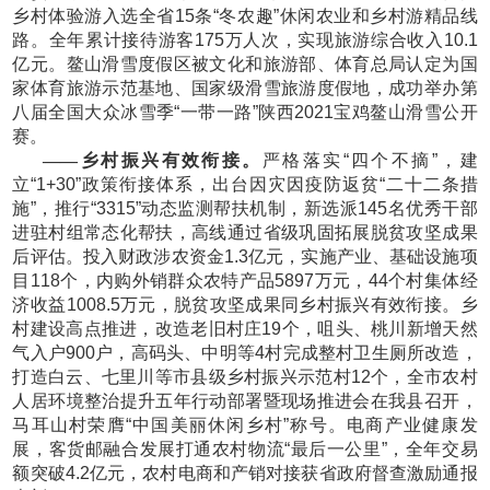
乡村体验游入选全省15条“冬农趣”休闲农业和乡村游精品线
路。全年累计接待游客175万人次，实现旅游综合收入10.1
亿元。鳌山滑雪度假区被文化和旅游部、体育总局认定为国
家体育旅游示范基地、国家级滑雪旅游度假地，成功举办第
八届全国大众冰雪季“一带一路”陕西2021宝鸡鳌山滑雪公开
赛。
——乡村振兴有效衔接。
严格落实
“四个不摘”，建
立“1+30”政策衔接体系，出台因灾因疫防返贫“二十二条措
施”，推行“3315”动态监测帮扶机制，新选派145名优秀干部
进驻村组常态化帮扶，高线通过省级巩固拓展脱贫攻坚成果
后评估。投入财政涉农资金1.3亿元，实施产业、基础设施项
目118个，内购外销群众农特产品5897万元，44个村集体经
济收益1008.5万元，脱贫攻坚成果同乡村振兴有效衔接。乡
村建设高点推进，改造老旧村庄19个，咀头、桃川新增天然
气入户900户，高码头、中明等4村完成整村卫生厕所改造，
打造白云、七里川等市县级乡村振兴示范村12个，全市农村
人居环境整治提升五年行动部署暨现场推进会在我县召开，
马耳山村荣膺“中国美丽休闲乡村”称号。电商产业健康发
展，客货邮融合发展打通农村物流“最后一公里”，全年交易
额突破4.2亿元，农村电商和产销对接获省政府督查激励通报