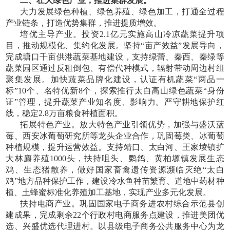
二、壮大绿色产业，推进集群发展。
大力发展绿色种植、绿色养殖、绿色加工，打通全过程
产业链条，打造优势集群，推进提质增效。
培优主导产业。投资
2.1亿元实施高山冷凉蔬菜提升项
目，推动规模化、集约化发展。坚持“亩产效益”发展导向，
完成塘口千亩供港蔬菜基地建设，支持绿蕾、秦西、秦绿等
蔬菜园区通过反租倒包、有偿代种模式，辐射带动周边村组
聚集发展。加快蔬菜品牌化建设，认证有机蔬菜“两品一
标”10个、名特优新8个，探索推行太白高山绿色蔬菜“身份
证”管理，提升蔬菜产业知名度、影响力。严守耕地保护红
线，稳定2.8万亩粮食种植面积。
拓展特色产业。放大特色产业引领优势，加强与盛沃蓝
莓、西安冰葡萄研究所等龙头企业合作，巩固莓类、冰葡萄
种植规模，提升运营效益。支持靖口、太白河、王家堎镇扩
大林麝养殖
1000头，扶持咀头、鹦鸽、黄柏塬镇发展生态
鸡、生态猪散养，做好国家畜禽遗传资源濒临灭绝“太白
鸡”地方品种保护工作，建设冷水鱼种苗繁育、道地中药材种
植、土蜂蜜标准化养殖加工基地，实现产业多元化发展。
扶持电商产业。巩固国家电子商务进农村综合示范县创
建成果，完成剩余
22个行政村电商服务点建设，推进美团优
选、兴盛优选代理进村。以县级电子商务公共服务中心为龙