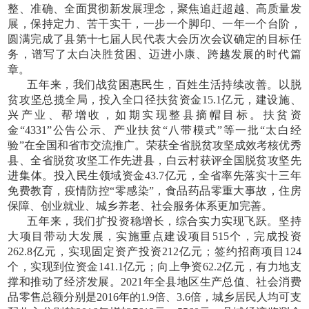
整、准确、全面贯彻新发展理念，聚焦追赶超越、高质量发
展，保持定力、苦干实干，一步一个脚印、一年一个台阶，
圆满完成了县第十七届人民代表大会历次会议确定的目标任
务，谱写了太白决胜贫困、迈进小康、跨越发展的时代篇
章。
五年来，我们战贫困惠民生，百姓生活持续改善。以脱
贫攻坚总揽全局，投入全口径扶贫资金
15.1亿元，建设施、
兴产业、帮增收，如期实现整县摘帽目标。扶贫资
金“4331”公告公示、产业扶贫“八带模式”等一批“太白经
验”在全国和省市交流推广。荣获全省脱贫攻坚成效考核优秀
县、全省脱贫攻坚工作先进县，白云村获评全国脱贫攻坚先
进集体。投入民生领域资金43.7亿元，全省率先落实十三年
免费教育，疫情防控“零感染”，食品药品零重大事故，住房
保障、创业就业、城乡养老、社会服务体系更加完善。
五年来，我们扩投资稳增长，综合实力实现飞跃。坚持
大项目带动大发展，实施重点建设项目
515个，完成投资
262.8亿元，实现固定资产投资212亿元；签约招商项目124
个，实现到位资金141.1亿元；向上争资62.2亿元，有力地支
撑和推动了经济发展。2021年全县地区生产总值、社会消费
品零售总额分别是2016年的1.9倍、3.6倍，城乡居民人均可支