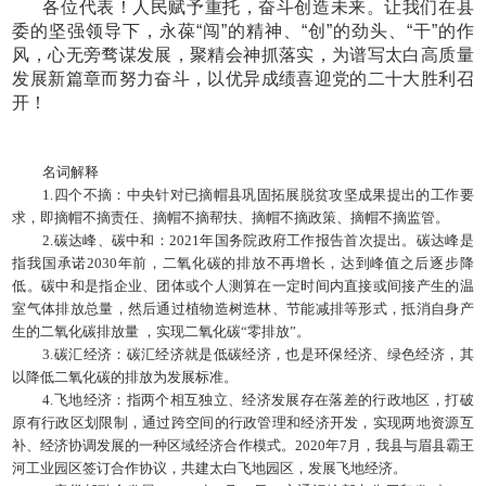
各位代表！人民赋予重托，奋斗创造未来。让我们在县
委的坚强领导下，永葆
“闯”的精神、“创”的劲头、“干”的作
风，心无旁骛谋发展，聚精会神抓落实，为谱写太白高质量
发展新篇章而努力奋斗，以优异成绩喜迎党的二十大胜利召
开！
名词解释
1.四个不摘：中央针对已摘帽县巩固拓展脱贫攻坚成果提出的工作要
求，即摘帽不摘责任、摘帽不摘帮扶、摘帽不摘政策、摘帽不摘监管。
2.碳达峰、碳中和：2021年国务院政府工作报告首次提出。碳达峰是
指我国承诺2030年前，二氧化碳的排放不再增长，达到峰值之后逐步降
低。碳中和是指企业、团体或个人测算在一定时间内直接或间接产生的温
室气体排放总量，然后通过植物造树造林、节能减排等形式，抵消自身产
生的二氧化碳排放量 ，实现二氧化碳“零排放”。
3.碳汇经济：碳汇经济就是低碳经济，也是环保经济、绿色经济，其
以降低二氧化碳的排放为发展标准。
4.飞地经济：指两个相互独立、经济发展存在落差的行政地区，打破
原有行政区划限制，通过跨空间的行政管理和经济开发，实现两地资源互
补、经济协调发展的一种区域经济合作模式。2020年7月，我县与眉县霸王
河工业园区签订合作协议，共建太白飞地园区，发展飞地经济。