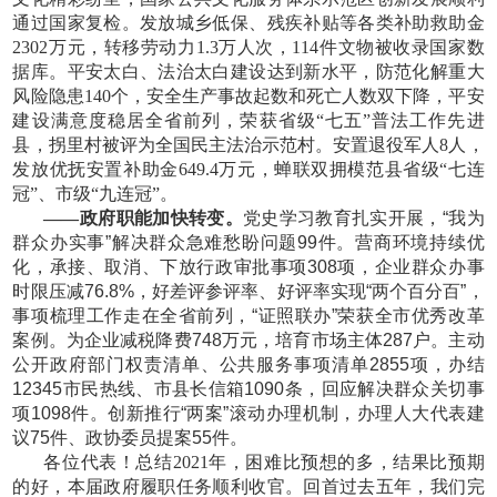
通过国家复检。发放城乡低保、残疾补贴等各类补助救助金
2302万元，转移劳动力1.3万人次，114件文物被收录国家数
据库。平安太白、法治太白建设达到新水平，防范化解重大
风险隐患140个，安全生产事故起数和死亡人数双下降，平安
建设满意度稳居全省前列，荣获省级“七五”普法工作先进
县，拐里村被评为全国民主法治示范村。安置退役军人8人，
发放优抚安置补助金649.4万元，蝉联双拥模范县省级“七连
冠”、市级“九连冠”。
——政府职能加快转变。
党史学习教育扎实开展，
“我为
群众办实事”解决群众急难愁盼问题99件。营商环境持续优
化，承接、取消、下放行政审批事项308项，企业群众办事
时限压减76.8%，好差评参评率、好评率实现“两个百分百”，
事项梳理工作走在全省前列，“证照联办”荣获全市优秀改革
案例。为企业减税降费748万元，培育市场主体287户。主动
公开政府部门权责清单、公共服务事项清单2855项，办结
12345市民热线、市县长信箱1090条，回应解决群众关切事
项1098件。创新推行“两案”滚动办理机制，办理人大代表建
议75件、政协委员提案55件。
各位代表！总结
2021年，困难比预想的多，结果比预期
的好，本届政府履职任务顺利收官。回首过去五年，我们完