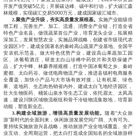
开发产值突破5亿元；开展碳达峰、碳中和行动，扩大碳汇森
林规模，实现碳汇交易5000万元，建成国家碳汇城市。
2.聚焦产业升级，夯实高质量发展根基。
实施产业能级倍
增工程，完善生产、加工、流通、消费全产业链，打造全省
特色产业名县。做强蔬菜首位产业，培育龙头企业，拓展精
深加工，发展智慧农业，实施品牌战略，创建省市级现代农
业园区
3个，建成全国著名的秦岭高山蔬菜产业基地、全国平
安农机示范县。做大特色优势产业，建设高山果蔬加工园
区、冰葡萄酒庄，研发太白山珍稀中药饮片和关联保健产
品，扩大中蜂、林麝养殖规模，打造中国冰葡萄之乡、秦岭
蜜都、太白药谷。做优电商物流产业，推进县镇村电商服务
全覆盖，加快小产品与大市场有效对接，让有机菜、绿色
果、道地药、生态肉热销省内外。建成太白飞地经济园区，
壮大生物医药、桶装山泉水等生态工业，依托眉太、太凤高
速，建设川陕区域物流枢纽和骨干冷链物流集散地，培育新
动能，塑造新业态。
3.构建全域旅游，增强高质量发展动能。
随着
“大众旅
游”新时代的全面到来，休闲旅游发展空间广阔、大有可为。
要持续实施旅游兴县战略，推动旅游产业全地域覆盖、全产
业互动、全周期运营，把太白打造成全国知名的全域旅游样