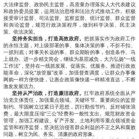
大法律监督、政协民主监督，高质量办理落实人大代表建议
和政协委员提案，运用法治思维和法治方式推动工作。积极
接受审计监督、司法监督、监察监督、统计监督、群众监督
和舆论监督，规范行政决策程序，做到科学决策、民主决
策、依法决策。
坚持务实担当，打造高效政府。
把抓落实作为政府工作
的永恒主题，对上级部署的事、集体决策的事，不折不扣、
一抓到底；对事关长远的事、群众期盼的事，创造条件、马
上就办。进一步精文简会，继续为基层减负，大力弘扬
“一线
工作法”，坚持在一线抓发展、促落实、优服务。推进行政效
能革命，深化“放管服”改革，加强督查调度，让群众办事像
网购一样方便快捷，让惠企政策像快递一样精准直达，不断
激发发展活力。
坚持从严治政，打造廉洁政府。
扛牢政府系统全面从严
治党主体责任，加强重点领域、关键环节、重要岗位的监督
制约。牢固树立过紧日子思想，厉行勤俭节约、反对铺张浪
费，最大限度压缩
“三公”经费和一般性支出。规范财政资金
管理，加强工程建设、矿产开发、土地利用等重点领域资金
监管和程序监督，坚决惩治侵害群众利益的不正之风和腐败
问题，树立为民、务实、清廉的政府形象。