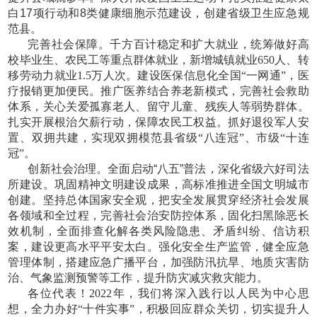
白17项行动和8类健康细胞示范建设，创建省级卫生应急规
范县。
完善社会保障。千方百计稳定和扩大就业，统筹做好高
校毕业生、农民工等重点群体就业，新增城镇就业
650人、转
移劳动力就业1.5万人次。建设医保信息化全国“一网通”，医
疗报销更加便民。推广医养结合养老新模式，完善社会救助
体系，关心关爱孤寡老人、留守儿童、残疾人等弱势群体。
扎实开展根治欠薪行动，保障农民工权益。抓好退役军人安
置、双拥共建，实现双拥模范县省级“八连冠”、市级“十连
冠”。
创新社会治理。全面启动
“八五”普法，深化省级六好司法
所建设。巩固精神文明建设成果，高标准推进全国文明城市
创建。坚持总体国家安全观，把安全发展贯穿经济社会发展
各领域和全过程，完善社会治安防控体系，固化扫黑除恶长
效机制，全面排查化解各类风险隐患、矛盾纠纷、信访积
案，建设更高水平平安太白。强化安全生产监管，健全应急
管理体制，搭建应急广播平台，加强防汛抗旱、地质灾害防
治、气象监测预警等工作，提升防灾减灾救灾能力。
各位代表！
2022年，我们将深入践行以人民为中心思
想，全力办好“十件实事”，积极回应群众关切，切实提升人