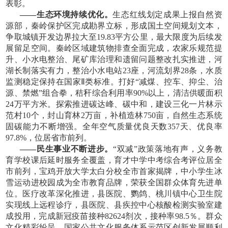
表彰。
——生态环境持续优化。
生态红线划定成果上报自然资
源部，秦岭保护区完成勘界立标，形成国土空间规划文本，
争取城镇开发边界拉大至
19.83平方公里，最大限度为后续发
展留足空间。秦岭区域建筑物排查全面完成，农家乐规范提
升、小水电整治、尾矿库治理和遗留问题整改扎实推进，河
湖长制落实有力，整治小水电站23座，河流划界28条，水质
监测稳定保持在国家Ⅱ类标准。打好“减煤、控车、抑尘、治
源、禁燃”组合拳，秸秆综合利用率90%以上，清洁供暖面积
24万平方米。探索推进碳达峰、碳中和，建设三化一片林示
范村10个，封山育林2万亩，补植造林750亩，自然生态系统
固碳能力不断增强。全年空气质量优良天数357天、优良率
97.8%，位居省市前列。
——民生事业不断进步。
“双减”政策落地有声，义务教
育学校课后延时服务全覆盖，育才中学中考综合考评位居全
市前列，宝鸡开放大学太白分校全市首家揭牌，中小学生冰
雪运动进校园成为全市教育品牌，荣获全国群众体育先进单
位。医疗改革深化推进，县医院、鹦鸽、桃川镇中心卫生院
实现线上远程诊疗，县医院、县疾控中心核酸检测实验室建
成投用，完成新冠疫苗接种82624剂次，接种率98.5％。群众
文化精彩纷呈，国家公共文化服务体系示范区创新发展顺利