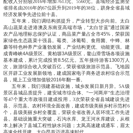
配收入分别较2016年增加7613元、5560元。县域经济监测全
省排名由2016年的67位跃升到2019年的38位，跻身全省县域
经济发展争先进位前十县。
五年来，我们调结构抓提升，产业转型大步向前。太白
高山蔬菜走进港澳及东南亚高端市场，
“太白甘蓝”通过国家
农产品地理标志保护认证，商品菜产量占全市45%，荣获国
家绿色生态蔬菜十强县。莓类、冰葡萄、食用菌、中蜂、林
麝等特色种养产业蓬勃发展，产业结构更优、动能更强。建
成青峰峡4A级景区、黄柏塬3A级景区，鳌山滑雪场各项设施
基本建成，累计完成投资8.5亿元。五年接待游客1300万人
次，旅游综合收入突破百亿，荣获省级旅游示范县。飞地园
区开辟工业发展新领地，建成国家电子商务进农村综合示范
县，规上工业增加值较2016年翻一番。
五年来，我们强建基础设施，城乡发展日新月异。
5A级
景区县城品质提升，建安城市综合体、“一河两岸”生态治理
等47个重大市政项目建成投用，3次荣获全省县城建设先进
县、示范县。农村环境全面改善，建成市级美丽乡村示范村6
个，县级美丽乡村全覆盖，荣获全省改善人居环境工作先进
县。基础设施重大突破，石沟水库、龙王河水库建设，从根
本上解决了县城工程性缺水问题；太凤高速建成通车，眉太
高速全线开建，太白昂首迈进高速时代。