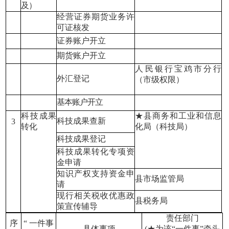
及）
经营证券期货业务许
可证核发
证券账户开立
期货账户开立
人民银行宝鸡市分行
外汇登记
（市级权限）
基本账户开立
科技成果
★县商务和工业和信息
科技成果查新
3
转化
化局（科技局）
科技成果登记
科技成果转化专项资
金申请
知识产权支持资金申
县市场监管局
请
现行相关税收优惠政
县税务局
策宣传辅导
责任部门
序
“ 一件事
具体事项
(★为该“一件事”牵头