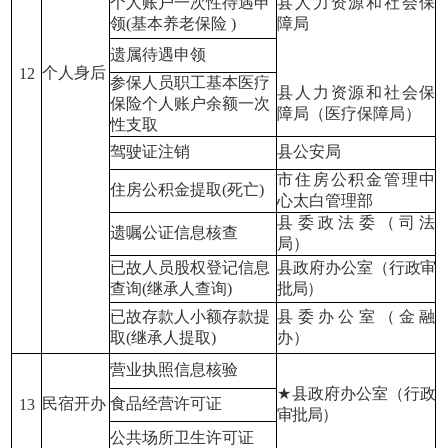
个人账户一次性待遇申
县人力资源和社会保
领(基本养老保险 )
障局
遗属待遇申领
个人身后
12
参保人员职工基本医疗
县人力资源和社会保
保险个人账户余额一次
障局（医疗保障局）
性支取
驾驶证注销
县公安局
市住房公积金管理中
住房公积金提取(死亡)
心太白管理部
县委政法委（司法
遗嘱公证信息核查
局）
已故人员股权登记信息
县政府办公室（行政审
查询(继承人查询)
批局）
已故存款人小额存款提
县委办公室（金融
取(继承人提取)
办）
营业执照信息核验
★
县政府办公室（行政
民宿开办
食品经营许可证
13
审批局）
公共场所卫生许可证