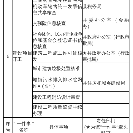
车辆购置税完税证明和
机动车销售统
一发票信
县税务局
息共享核查
县委办公室（金融
交强险信息核查
办）
社会团体、民办非企业单
县政府办公室（行政审
位和基金会登
记证书信
批局）
息核查
建设项目
建筑工程施工许可证核
★
县政府办公室（行政
6
开工
发
审批局）
城市建筑垃圾处置核准
城镇污水排入排水管网
县住房和城乡建设局
许可(临时)
建设工程消防设计审查
建设工程质量监督手续
办理
责任部门
序
“ 一件事 ”
具体事项
(★为该“一件事”牵头
号
名称