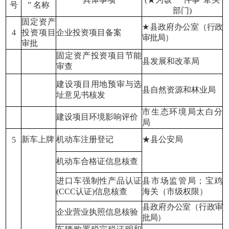
号
” 名称
部门)
固定资产
★
县政府办公室（行政
4
投资项目
企业投资项目备案
审批局）
审批
固定资产投资项目节能
县发展和改革局
审查
建设项目用地预审与选
县自然资源和林业局
址意见书核发
市生态环境局太白分
建设项目环境影响评价
局
新车上牌
机动车注册登记
★县公安局
5
机动车合格证信息核查
进口车强制性产品认证
县市场监管局；宝鸡
(
CCC
认证)信
息核查
海关（市级权限）
县政府办公室（行政审
企业营业执照信息核验
批局）