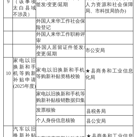
9
（该事项
签发/变更/延期
人力资源和社会保障
太白县域
局、市科技局协办)
不涉及）
外国人来华工作社会保
险登记
外国人来华工作职称评
审
外国人居留证件签发/
市公安局
变更/延期
家电以旧
换新和手
家电以旧换新和手机
★县商务和工业信息
10
机等购新
等购新补贴资格校验
化局
补贴申请
(2025
年度)
家电以旧换新和手机等
购新补贴核销
数据归集
发票核验
县税务局
个人身份信息核验
县公安局
汽车以旧
换新补贴
★县商务和工业信息