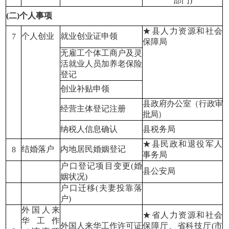
部门)
(二)个人事项
★县人力资源和社会
个人创业
就业创业证申领
7
保障局
无雇工个体工商户及灵
活就业人员加养老保险
登记
创业补贴申领
县政府办公室（行政审
经营主体登记注册
批局）
纳税人信息确认
县税务局
★县民政和退役军人
结婚落户
内地居民婚姻登记
8
事务局
户口登记项目变更(婚
县公安局
姻状况)
户口迁移(夫妻投靠落
户)
外国人来
★省人力资源和社会
华工作
外国人来华工作许可证
保障厅、省科技厅(市