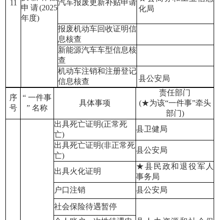
汽车报废更新补贴申请
11
申请(2025
化局
年度)
报废机动车回收证明信
息核查
新能源汽车车型信息核
查
机动车注销和注册登记
县公安局
信息核查
责任部门
序
“ 一件事
具体事项
(★为该“一件事”牵头
号
” 名称
部门)
出具死亡证明(正常死
县卫健局
亡)
出具死亡证明(非正常死
县公安局
亡)
★县民政和退役军人
出具火化证明
事务局
户口注销
县公安局
社会保险待遇暂停