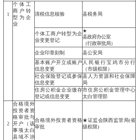
个体工
商户转
清税信息核验
县税务局
1
型为企
业
★
个体工商户转型为企
县政府办公室
业变更登记
（
行政审批局）
企业印章刻制
县公安局
基本账户开立或账户
人民银行宝鸡市分行
信息变更
（市级权限）
社会保险登记或参保
县人力资源和社会保障
信息变更
局
住房公积金企业缴存
市住房公积金管理中心
登记或信息变更
太白管理部
合格境外
投资
者资
格审批与
合格境外投资者资格
★证监会陕西监管局(省
2
开户
（该
审批
级权限)
事项太白
县域不涉