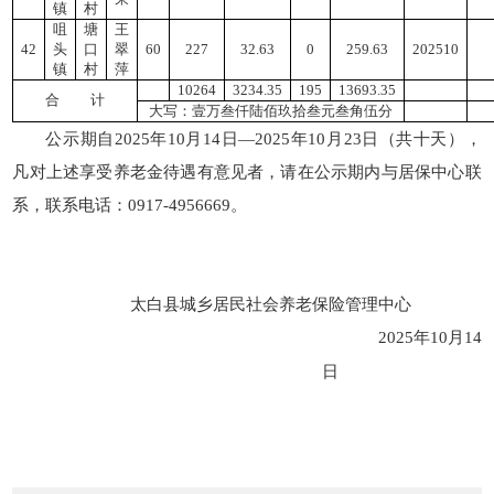
镇
村
咀
塘
王
42
头
口
翠
60
227
32.63
0
259.63
202510
镇
村
萍
10264
3234.35
195
13693.35
合
计
大写：壹万叁仟陆佰玖拾叁元叁角伍分
公示期自2025年10月14日—2025年10月23日（共十天
）
，
凡对上述享受养老金待遇有意见者，请在公示期内与居保中心联
系，联系电话：0917-4956669。
太白县城乡居民社会养老保险管理中心
2025年10月14
日