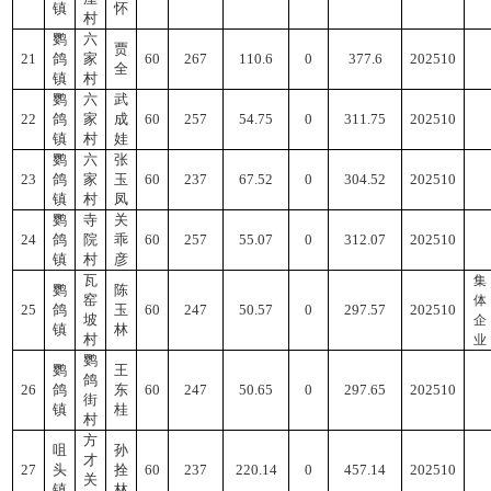
镇
怀
村
鹦
六
贾
21
鸽
家
60
267
110.6
0
377.6
202510
全
镇
村
鹦
六
武
22
鸽
家
成
60
257
54.75
0
311.75
202510
镇
村
娃
鹦
六
张
23
鸽
家
玉
60
237
67.52
0
304.52
202510
镇
村
凤
鹦
寺
关
24
鸽
院
乖
60
257
55.07
0
312.07
202510
镇
村
彦
瓦
集
鹦
陈
窑
体
25
鸽
玉
60
247
50.57
0
297.57
202510
坡
企
镇
林
村
业
鹦
鹦
王
鸽
26
鸽
东
60
247
50.65
0
297.65
202510
街
镇
桂
村
方
咀
孙
才
27
头
拴
60
237
220.14
0
457.14
202510
关
镇
林