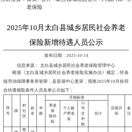
老保险
2025年10月太白县城乡居民社会养老
保险新增待遇人员公示
发布日期：2025-10-14
信息来源：
太白县城乡居民社会养老保险管理中心
根据《太白县城乡居民社会养老保险实施办法》规定，经各
镇劳动保障事务所初审，县居保中心复审，现将2025年10月份符
合待遇领取条件人员名单公示如下：
月领标准
51
村
养老
序
姓
年
个人账
号
启领月
备
镇
社
保
号
名
龄
户养老
文
合计
份
注
区
险补
金
补
贴
贴
散