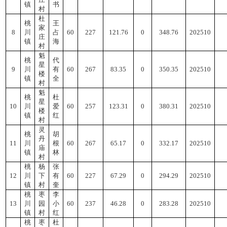
镇
书
村
杜
桃
王
家
8
川
占
60
227
121.76
0
348.76
202510
庄
镇
海
村
魁
桃
代
星
9
川
有
60
267
83.35
0
350.35
202510
楼
镇
全
村
魁
桃
杜
星
10
川
爱
60
257
123.31
0
380.31
202510
楼
镇
红
村
灵
桃
胡
丹
11
川
根
60
267
65.17
0
332.17
202510
庙
镇
林
村
桃
杨
张
12
川
下
有
60
227
67.29
0
294.29
202510
镇
村
奎
桃
枣
李
13
川
园
小
60
237
46.28
0
283.28
202510
镇
村
红
桃
枣
杜