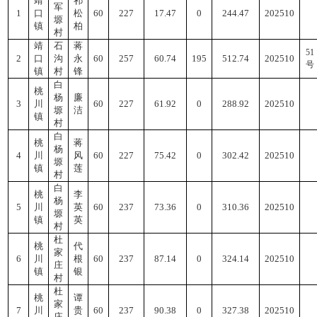
靖
祁
军
1
口
松
60
227
17.47
0
244.47
202510
塬
镇
柏
村
靖
石
蒋
51
2
口
沟
永
60
257
60.74
195
512.74
202510
号
镇
村
锋
白
桃
杨
廉
3
川
60
227
61.92
0
288.92
202510
塬
洁
镇
村
白
桃
蒋
杨
4
川
风
60
227
75.42
0
302.42
202510
塬
镇
莲
村
白
桃
李
杨
5
川
英
60
237
73.36
0
310.36
202510
塬
镇
英
村
杜
桃
代
家
6
川
根
60
237
87.14
0
324.14
202510
庄
镇
银
村
杜
桃
谭
家
7
川
贵
60
237
90.38
0
327.38
202510
庄