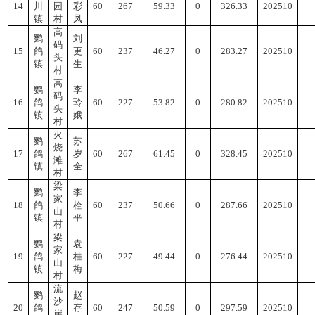
14
川
园
彩
60
267
59.33
0
326.33
202510
镇
村
凤
高
鹦
刘
码
15
鸽
更
60
237
46.27
0
283.27
202510
头
镇
生
村
高
鹦
李
码
16
鸽
玲
60
227
53.82
0
280.82
202510
头
镇
娥
村
火
鹦
苏
烧
17
鸽
岁
60
267
61.45
0
328.45
202510
滩
镇
全
村
梁
鹦
李
家
18
鸽
栓
60
237
50.66
0
287.66
202510
山
镇
平
村
梁
鹦
袁
家
19
鸽
桂
60
227
49.44
0
276.44
202510
山
镇
梅
村
流
鹦
赵
沙
20
鸽
存
60
247
50.59
0
297.59
202510
崖