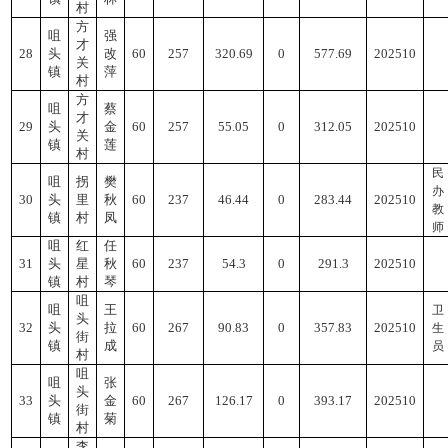
村
方
咀
强
才
28
头
改
60
257
320.69
0
577.69
202510
关
镇
萍
村
方
咀
蔡
才
29
头
金
60
257
55.05
0
312.05
202510
关
镇
莲
村
民
咀
拐
樊
办
30
头
里
秋
60
237
46.44
0
283.44
202510
教
镇
村
凤
师
咀
红
任
31
头
星
秋
60
237
54.3
0
291.3
202510
镇
村
琴
咀
咀
王
卫
头
32
头
拉
60
267
90.83
0
357.83
202510
生
街
镇
成
员
村
咀
咀
张
头
33
头
金
60
267
126.17
0
393.17
202510
街
镇
菊
村
李