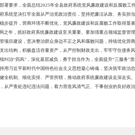
部署要求，全面总结2025年全县政府系统党风廉政建设和反腐败工
府系统坚决扛牢全面从严治党政治责任，坚持把廉洁从政、务实担
稳步提升，营商环境不断优化，党风廉政建设和反腐败工作取得显
开局之年，抓好政府系统廉政建设至关重要。要加强重点领域监督管
管项目建设，坚决整治群众身边不正之风和腐败问题，持续优化营
支出结构，积极盘活存量资产，从严控制财政支出，牢牢守住债务
续纠治“四风”，深化基层减负，勇于担当作为，全面提升“三服务”
持用习近平新时代中国特色社会主义思想凝心铸魂，坚决筑牢政治
健全机制、细化安排、严管所辖，推动政府系统廉政建设走深走实
，从严查处违纪违法问题，着力营造风清气正、干事创业的良好政