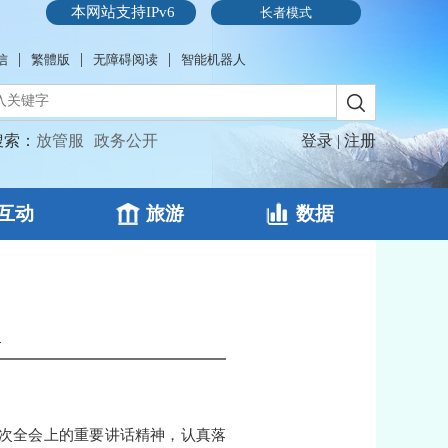
本网站支持IPv6
长者模式
|
|
|
信
繁體版
无障碍阅读
智能机器人
搜索：
放管服
政务公开
登录
|
注册
互动
旅游
数据
议
五次全会上的重要讲话精神，认真落