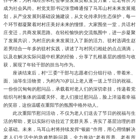
作中来，为村域经济和社会事业发展贡献宝贵力量，让老有所为
成为社会风尚。村党支部书记张雪峰通报了马耳山村未来发展规
划，从产业发展到基础设施建设，从文化传承到生态保护，每一
个环节都凝聚着对村庄美好未来的憧憬。大家围坐一堂，共话村
庄变迁，共商发展思路。在轻松愉快的交流氛围中，进一步凝聚
了发展共识，为村庄的未来发展注入了新的活力。驻村选调生赵
若男结合一年多的驻村实践，讲述了与村民们相处的点点滴滴，
以及在解决实际问题中积累的经验，分享了扎根基层的感悟与收
获，展现了年轻干部的担当与作为。
座谈结束后，村“三委”干部与志愿者们分组行动，带着米、
面、油等生活物资，为村内70岁以上老人逐一送上节日的祝福。
一份份沉甸甸的慰问品，承载着对老人们的深切牵挂，传递着党
组织与村集体的温暖关怀。老人们接过慰问品，脸上洋溢着幸福
的笑容，这份温暖在重阳节的氛围中格外动人。
此次重阳节慰问活动，不仅为老人们送去了节日的祝福与生
活的帮助，更以实际行动拉近了党群关系，夯实了基层治理的群
众基础。未来，马耳山村将持续发挥“银龄”作用，用心用情解决
老人们生活中的急难愁盼问题，全力推动“老有所养、老有所