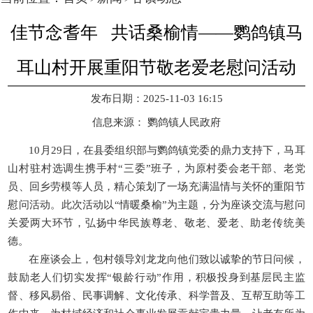
佳节念耆年 共话桑榆情——鹦鸽镇马
耳山村开展重阳节敬老爱老慰问活动
发布日期：2025-11-03 16:15
信息来源：
鹦鸽镇人民政府
10月29日，在县委组织部与鹦鸽镇党委的鼎力支持下，马耳
山村驻村选调生携手村“三委”班子，为原村委会老干部、老党
员、回乡劳模等人员，精心策划了一场充满温情与关怀的重阳节
慰问活动。此次活动以“情暖桑榆”为主题，分为座谈交流与慰问
关爱两大环节，弘扬中华民族尊老、敬老、爱老、助老传统美
德。
在座谈会上，包村领导刘龙龙向他们致以诚挚的节日问候，
鼓励老人们切实发挥“银龄行动”作用，积极投身到基层民主监
督、移风易俗、民事调解、文化传承、科学普及、互帮互助等工