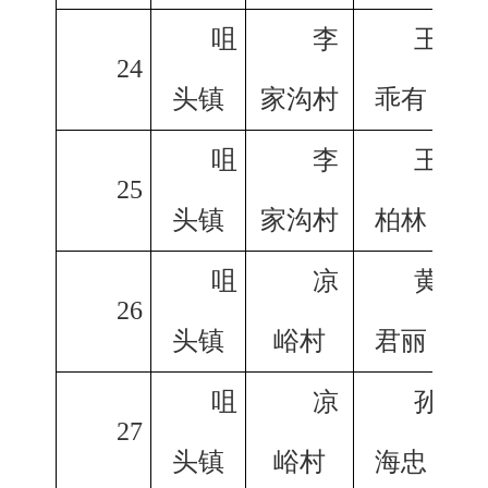
咀
李
王
24
头镇
家沟村
乖有
咀
李
王
25
头镇
家沟村
柏林
咀
凉
黄
26
头镇
峪村
君丽
咀
凉
孙
27
头镇
峪村
海忠