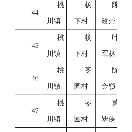
桃
杨
陈
44
川镇
下村
改秀
桃
杨
叶
45
川镇
下村
军林
桃
枣
陈
46
川镇
园村
金锁
桃
枣
莫
47
川镇
园村
翠侠