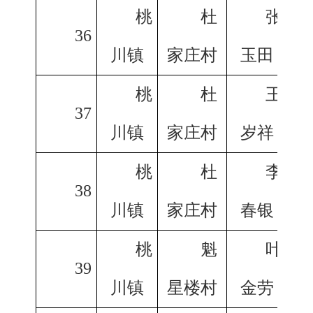
桃
杜
张
36
川镇
家庄村
玉田
桃
杜
王
37
川镇
家庄村
岁祥
桃
杜
李
38
川镇
家庄村
春银
桃
魁
叶
39
川镇
星楼村
金劳