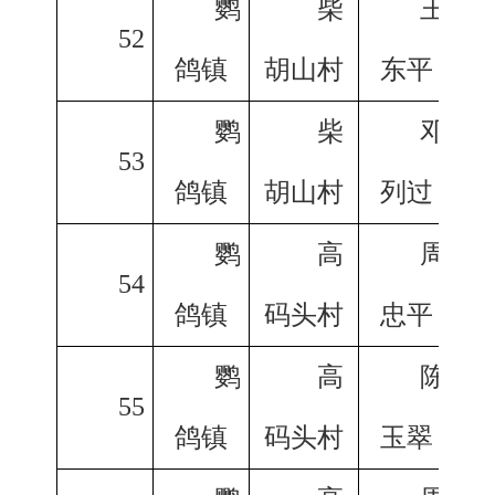
鹦
柴
王
52
鸽镇
胡山村
东平
鹦
柴
邓
53
鸽镇
胡山村
列过
鹦
高
周
54
鸽镇
码头村
忠平
鹦
高
陈
55
鸽镇
码头村
玉翠