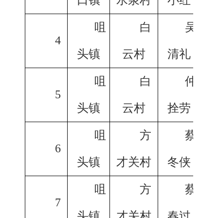
咀
白
吴
4
头镇
云村
清礼
咀
白
仲
5
头镇
云村
拴劳
咀
方
蔡
6
头镇
才关村
冬侠
咀
方
蔡
7
头镇
才关村
春过