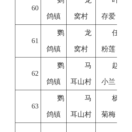
60
鸽镇
窝村
存爱
鹦
龙
任
61
鸽镇
窝村
粉莲
鹦
马
赵
62
鸽镇
耳山村
小兰
鹦
马
杨
63
鸽镇
耳山村
菊梅