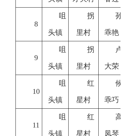
咀
拐
孙
8
头镇
里村
乖艳
咀
拐
卢
9
头镇
里村
大荣
咀
红
候
10
头镇
星村
乖巧
咀
红
高
11
头镇
星村
凤琴