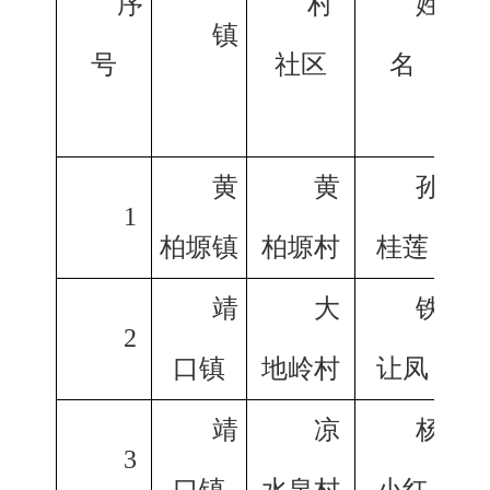
序
村
姓
镇
号
社区
名
黄
黄
孙
1
柏塬镇
柏塬村
桂莲
靖
大
铁
2
口镇
地岭村
让凤
靖
凉
杨
3
口镇
水泉村
小红