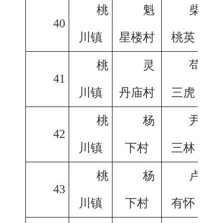
桃
魁
柴
40
川镇
星楼村
桃英
桃
灵
苟
41
川镇
丹庙村
三虎
桃
杨
尹
42
川镇
下村
三林
桃
杨
卢
43
川镇
下村
有怀