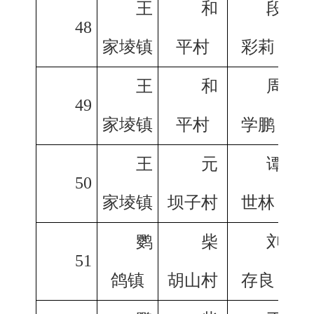
王
和
段
48
家堎镇
平村
彩莉
王
和
周
49
家堎镇
平村
学鹏
王
元
谭
50
家堎镇
坝子村
世林
鹦
柴
刘
51
鸽镇
胡山村
存良