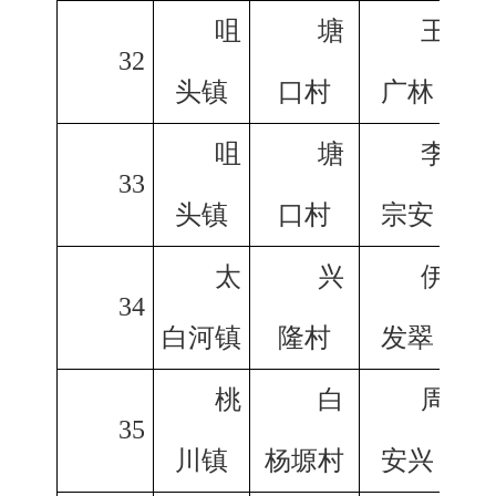
咀
塘
王
32
头镇
口村
广林
咀
塘
李
33
头镇
口村
宗安
太
兴
伊
34
白河镇
隆村
发翠
桃
白
周
35
川镇
杨塬村
安兴