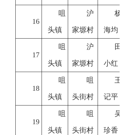
咀
沪
杨
16
头镇
家塬村
海均
咀
沪
田
17
头镇
家塬村
小红
咀
咀
王
18
头镇
头街村
记平
咀
咀
吴
19
头镇
头街村
珍香