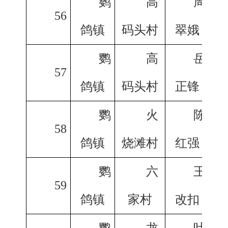
鹦
高
周
56
鸽镇
码头村
翠娥
鹦
高
岳
57
鸽镇
码头村
正锋
鹦
火
陈
58
鸽镇
烧滩村
红强
鹦
六
王
59
鸽镇
家村
改扣
鹦
龙
叶