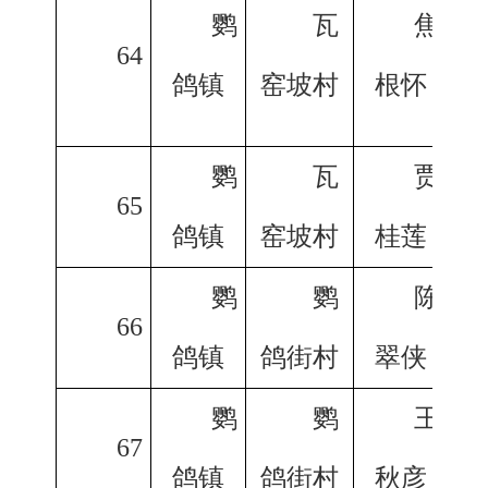
鹦
瓦
焦
64
鸽镇
窑坡村
根怀
鹦
瓦
贾
65
鸽镇
窑坡村
桂莲
鹦
鹦
陈
66
鸽镇
鸽街村
翠侠
鹦
鹦
王
67
鸽镇
鸽街村
秋彦