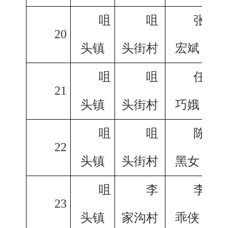
咀
咀
张
20
头镇
头街村
宏斌
咀
咀
任
21
头镇
头街村
巧娥
咀
咀
陈
22
头镇
头街村
黑女
咀
李
李
23
头镇
家沟村
乖侠