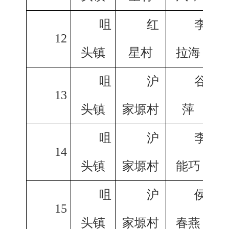
咀
红
李
12
头镇
星村
拉海
咀
沪
谷
13
头镇
家塬村
萍
咀
沪
李
14
头镇
家塬村
能巧
咀
沪
侯
15
头镇
家塬村
春燕