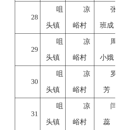
咀
凉
张
28
头镇
峪村
班成
咀
凉
周
29
头镇
峪村
小娥
咀
凉
罗
30
头镇
峪村
芳
咀
凉
闫
31
头镇
峪村
蕊